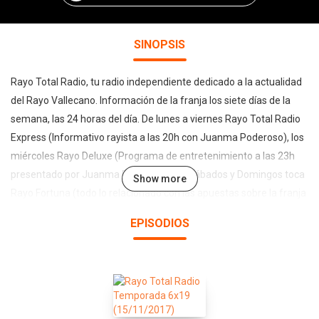
SINOPSIS
Rayo Total Radio, tu radio independiente dedicado a la actualidad
del Rayo Vallecano. Información de la franja los siete días de la
semana, las 24 horas del día. De lunes a viernes Rayo Total Radio
Express (Informativo rayista a las 20h con Juanma Poderoso), los
miércoles Rayo Deluxe (Programa de entretenimiento a las 23h
presentado por Juanma Poderoso), los Sábados y Domingos toca
Show more
Rayo Fortuna (todo lo relacionado con las apuestas sobre la franja
a las 12h con Alejandro Pelayo y David Moreno) y los Sábados, The
EPISODIOS
Mitos (conoce a los jugadores que han pasado por la franja con
más detalle desde las 13H con Daniel Calderón y Carlos Sáez).