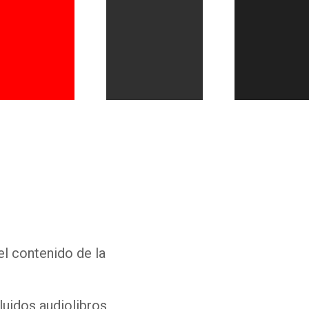
Whatsapp
Facebook
Twitter
E-mail
el contenido de la
luidos audiolibros,