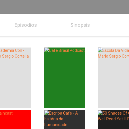
Episodios
Sinopsis