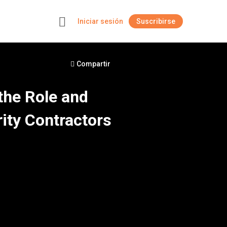
Iniciar sesión
Suscribirse
+
Compartir
 the Role and
rity Contractors