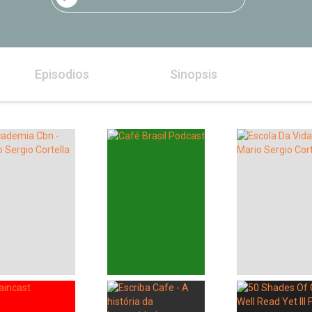
Episodios
Sinopsis