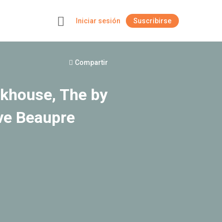
Iniciar sesión
Suscribirse
+
Compartir
khouse, The by
ve Beaupre