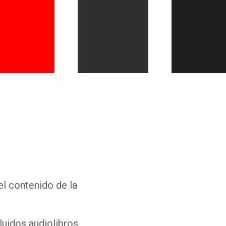
Whatsapp
Facebook
Twitter
E-mail
el contenido de la
luidos audiolibros,