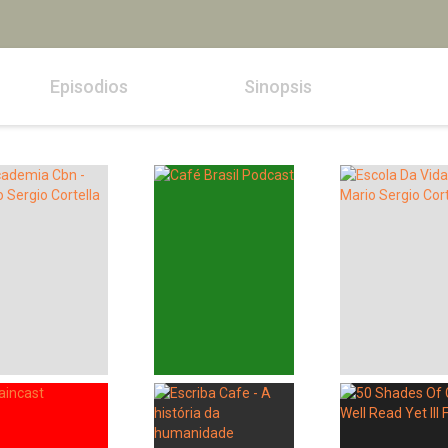
Episodios
Sinopsis