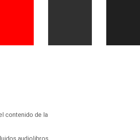
Whatsapp
Facebook
Twitter
E-mail
el contenido de la
luidos audiolibros,