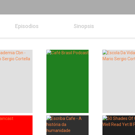
Episodios
Sinopsis