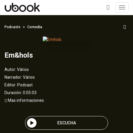
Toggl
navig
+
Podcasts
Comedia
Em&hols
Autor:
Vários
Narrador:
Vários
Editor:
Podcast
Duración: 0:05:03
Mas informaciones
ESCUCHA