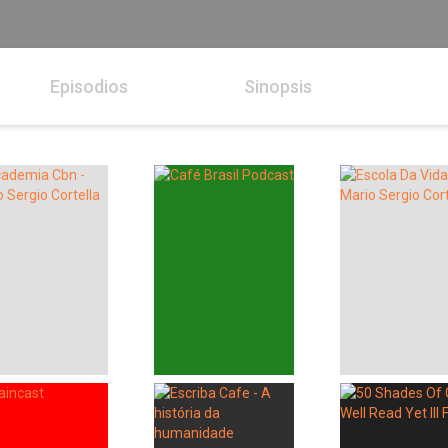
Episodios
Sinopsis