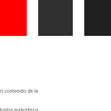
Whatsapp
Facebook
Twitter
E-mail
el contenido de la
luidos audiolibros,