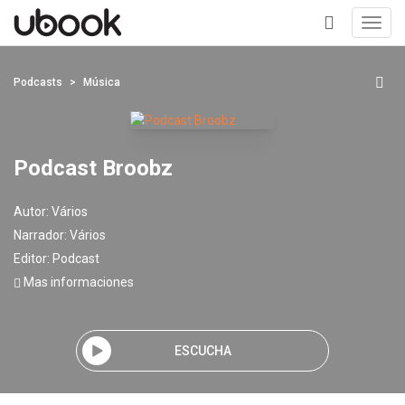
Toggl
navig
+
Podcasts
Música
Podcast Broobz
Autor:
Vários
Narrador:
Vários
Editor:
Podcast
Mas informaciones
ESCUCHA