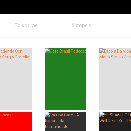
Episodios
Sinopsis