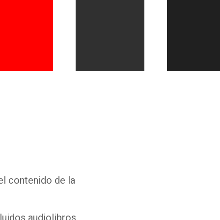
Whatsapp
Facebook
Twitter
E-mail
el contenido de la
luidos audiolibros,