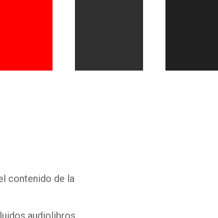
Whatsapp
Facebook
Twitter
E-mail
el contenido de la
luidos audiolibros,