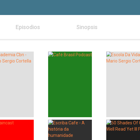
Episodios
Sinopsis