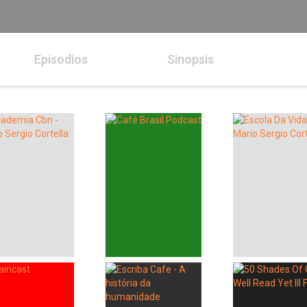
Episodios
Sinopsis