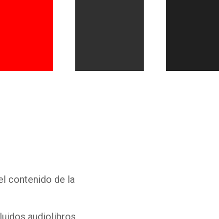
Whatsapp
Facebook
Twitter
E-mail
el contenido de la
luidos audiolibros,