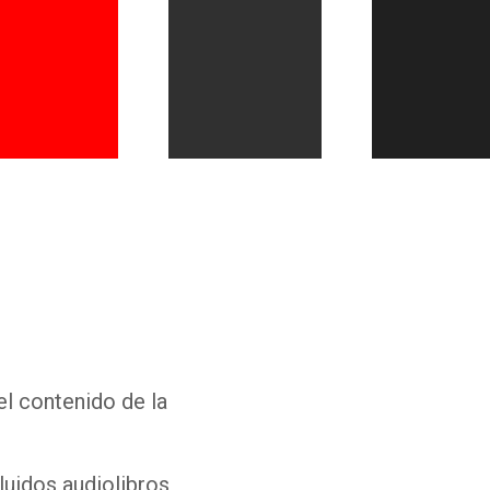
Whatsapp
Facebook
Twitter
E-mail
el contenido de la
luidos audiolibros,