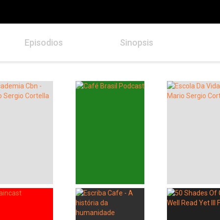
Episodios
Sinopsis