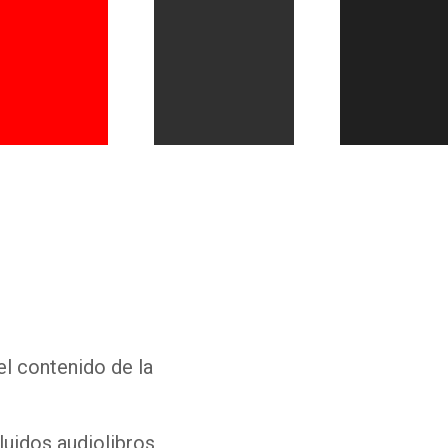
Whatsapp
Facebook
Twitter
E-mail
el contenido de la
luidos audiolibros,