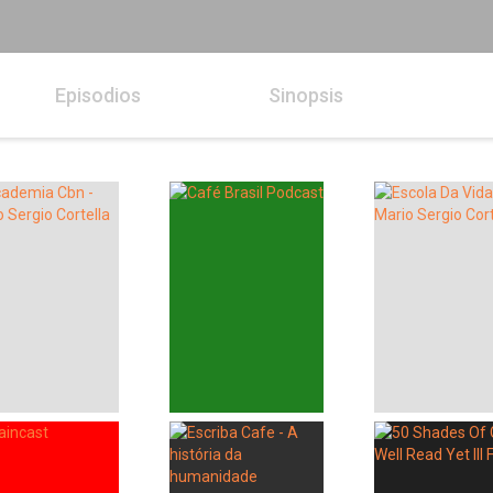
Episodios
Sinopsis