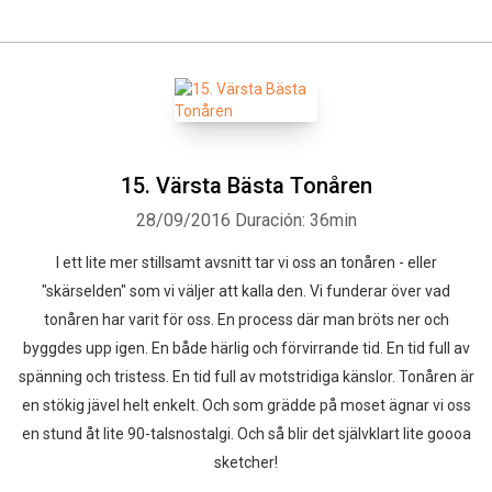
15. Värsta Bästa Tonåren
28/09/2016
Duración: 36min
I ett lite mer stillsamt avsnitt tar vi oss an tonåren - eller
"skärselden" som vi väljer att kalla den. Vi funderar över vad
tonåren har varit för oss. En process där man bröts ner och
byggdes upp igen. En både härlig och förvirrande tid. En tid full av
spänning och tristess. En tid full av motstridiga känslor. Tonåren är
en stökig jävel helt enkelt. Och som grädde på moset ägnar vi oss
en stund åt lite 90-talsnostalgi. Och så blir det självklart lite goooa
sketcher!