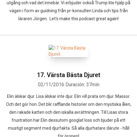
utgång och vad det innebär. Vi erbjuder också Trump lite hjälp på
vägen i form av guidning från pr-konsulten Linda och tips från
läraren Jörgen. Let's make this podcast great again!
Whatsapp
Facebook
Twitter
E-mail
17. Värsta Bästa Djuret
02/11/2016
Duración: 37min
Elin älskar djur. Lisa älskar inte djur. Elin vill prata om djur. Massor.
Och det gör hon. Det blir rafflande historier om den mystiska ålen,
den rakade katten och den iskalla avrättningen. Till Lisas stora
frustration har Elin dessutom googlat loss och bjuder på ett
mustigt segment med djurfakta. Så alla djurhatare därute - håll
för öronen!