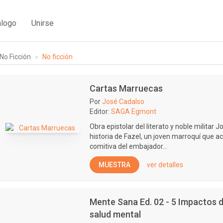
álogo
Unirse
No Ficción
No ficción
Cartas Marruecas
Por
José Cadalso
Editor:
SAGA Egmont
Obra epistolar del literato y noble militar J
historia de Fazel, un joven marroquí que 
comitiva del embajador...
MUESTRA
ver detalles
Mente Sana Ed. 02 - 5 Impactos de
salud mental