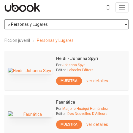
Toggl
navig
+
Ficción juvenil
Personas y Lugares
Heidi - Johanna Spyri
Por
Johanna Spyri
Editor:
Lebooks Editora
ver detalles
MUESTRA
Faunática
Por
Marjorie Huaiqui Hernández
Editor:
Des Nouvelles D'Ailleurs
ver detalles
MUESTRA