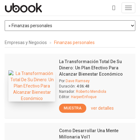
Toggl
navig
+
Empresas y Negocios
Finanzas personales
La Transformación Total De Su
Dinero: Un Plan Efectivo Para
Alcanzar Bienestar Económico
Por
Dave Ramsey
Duración:
4:06:48
Narrador:
Roberto Mendiola
Editor:
HarperEnfoque
ver detalles
MUESTRA
Como Desarrollar Una Mente
Millonaria Vol1