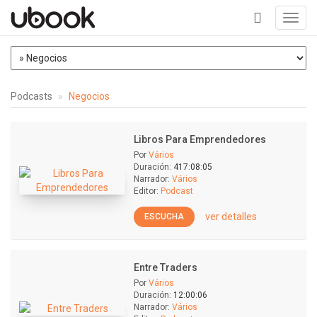
Toggl
navig
+
Podcasts
Negocios
Libros Para Emprendedores
Por
Vários
Duración:
417:08:05
Narrador:
Vários
Editor:
Podcast
ver detalles
ESCUCHA
Entre Traders
Por
Vários
Duración:
12:00:06
Narrador:
Vários